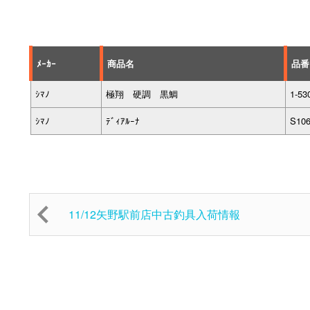
ﾒｰｶｰ
商品名
品番
ｼﾏﾉ
極翔 硬調 黒鯛
1-53
ｼﾏﾉ
ﾃﾞｨｱﾙｰﾅ
S10
11/12矢野駅前店中古釣具入荷情報