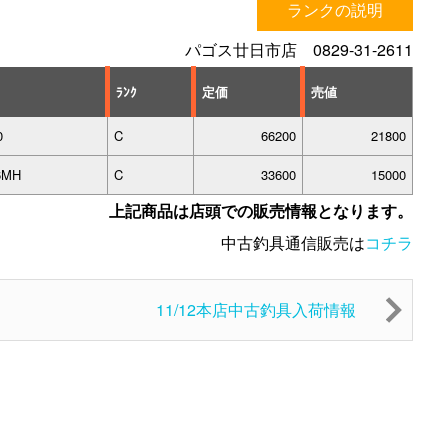
ランクの説明
パゴス廿日市店 0829-31-2611
ﾗﾝｸ
定価
売値
0
C
66200
21800
6MH
C
33600
15000
上記商品は店頭での販売情報となります。
中古釣具通信販売は
コチラ
11/12本店中古釣具入荷情報