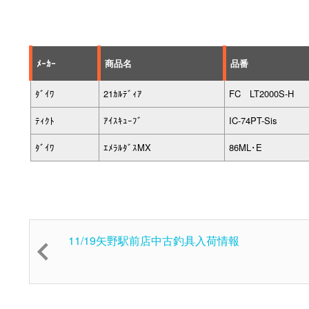
ﾒｰｶｰ
商品名
品番
ﾀﾞｲﾜ
21ｶﾙﾃﾞｨｱ
FC LT2000S-H
ﾃｨｸﾄ
ｱｲｽｷｭｰﾌﾞ
IC-74PT-Sis
ﾀﾞｲﾜ
ｴﾒﾗﾙﾀﾞｽMX
86ML･E
11/19矢野駅前店中古釣具入荷情報