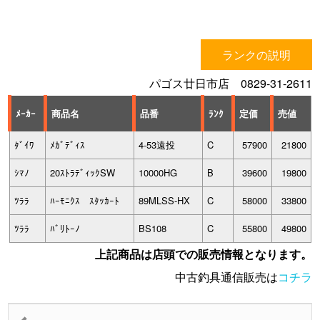
ランクの説明
パゴス廿日市店 0829-31-2611
ﾒｰｶｰ
商品名
品番
ﾗﾝｸ
定価
売値
ﾀﾞｲﾜ
ﾒｶﾞﾃﾞｨｽ
4-53遠投
C
57900
21800
ｼﾏﾉ
20ｽﾄﾗﾃﾞｨｯｸSW
10000HG
B
39600
19800
ﾂﾗﾗ
ﾊｰﾓﾆｸｽ ｽﾀｯｶｰﾄ
89MLSS-HX
C
58000
33800
ﾂﾗﾗ
ﾊﾞﾘﾄｰﾉ
BS108
C
55800
49800
上記商品は店頭での販売情報となります。
中古釣具通信販売は
コチラ