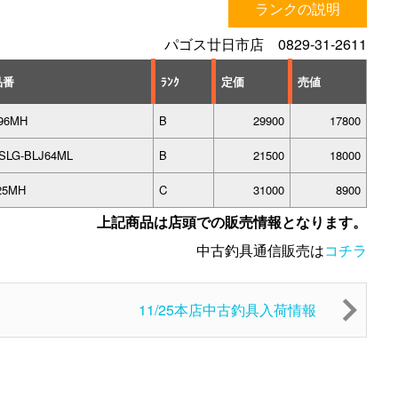
ランクの説明
パゴス廿日市店 0829-31-2611
品番
ﾗﾝｸ
定価
売値
96MH
B
29900
17800
SLG-BLJ64ML
B
21500
18000
25MH
C
31000
8900
上記商品は店頭での販売情報となります。
中古釣具通信販売は
コチラ
11/25本店中古釣具入荷情報