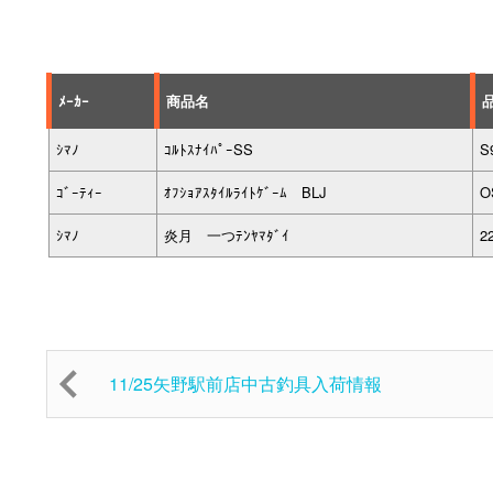
ﾒｰｶｰ
商品名
ｼﾏﾉ
ｺﾙﾄｽﾅｲﾊﾟｰSS
S
ｺﾞｰﾃｨｰ
ｵﾌｼｮｱｽﾀｲﾙﾗｲﾄｹﾞｰﾑ BLJ
O
ｼﾏﾉ
炎月 一つﾃﾝﾔﾏﾀﾞｲ
2
11/25矢野駅前店中古釣具入荷情報