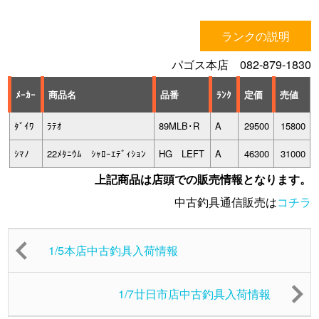
ランクの説明
パゴス本店 082-879-1830
ﾒｰｶｰ
商品名
品番
ﾗﾝｸ
定価
売値
ﾀﾞｲﾜ
ﾗﾃｵ
89MLB･R
A
29500
15800
ｼﾏﾉ
22ﾒﾀﾆｳﾑ ｼｬﾛｰｴﾃﾞｨｼｮﾝ
HG LEFT
A
46300
31000
上記商品は店頭での販売情報となります。
中古釣具通信販売は
コチラ
1/5本店中古釣具入荷情報
1/7廿日市店中古釣具入荷情報