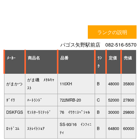
ランクの説明
パゴス矢野駅前店 082-516-5570
ﾒｰｶｰ
商品名
品番
ﾗﾝ
定価
売値
ｸ
がま磯 ﾒﾀﾙｷｬ
がまかつ
110XH
B
48000
35800
ｽﾄ
ﾀﾞｲﾜ
ﾊｰﾄﾗﾝﾄﾞ
722MRB-20
C
52000
27800
DSKFGS
ﾓﾝｽﾀｰﾘﾐﾃｯﾄﾞ
76 ｲﾜｸﾆｽﾍﾟｼｬﾙ
B
30000
29800
SS-93/16 ｲﾝﾌｨﾆ
ﾛｯﾄﾞｺﾑ
ｽﾄﾚｲﾄｼｮｱ
B
64800
60000
ﾃｨ