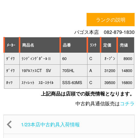
ランクの説明
パゴス本店 082-879-1830
ﾒｰｶｰ
商品名
品番
ﾗﾝｸ
定価
売値
ﾀﾞｲﾜ
ﾗﾝﾃﾞｨﾝｸﾞﾎﾟｰﾙⅡ
60
C
ｵｰﾌﾟﾝ
8900
ﾀﾞｲﾜ
19ｱﾙﾌｧｽCT SV
70SHL
A
31200
14800
ﾎｯﾂ
ｽﾃｨﾚｯﾄ ｽﾛｰｽﾀｲﾙ
SSS-63MS
C
39500
16800
上記商品は店頭での販売情報となります。
中古釣具通信販売は
コチラ
1/23本店中古釣具入荷情報