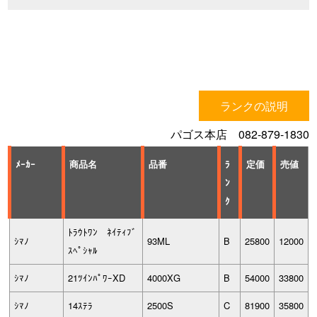
ランクの説明
パゴス本店 082-879-1830
ﾒｰｶｰ
商品名
品番
ﾗ
定価
売値
ﾝ
ｸ
ﾄﾗｳﾄﾜﾝ ﾈｲﾃｨﾌﾞ
ｼﾏﾉ
93ML
B
25800
12000
ｽﾍﾟｼｬﾙ
ｼﾏﾉ
21ﾂｲﾝﾊﾟﾜｰXD
4000XG
B
54000
33800
ｼﾏﾉ
14ｽﾃﾗ
2500S
C
81900
35800