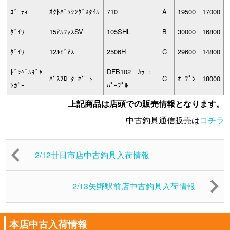
ｺﾞｰﾃｨｰ
ｵｸﾄﾊﾟｯｼﾝｸﾞｽﾀｲﾙ
710
A
19500
17000
ﾀﾞｲﾜ
15ｱﾙﾌｧｽSV
105SHL
B
30000
16800
ﾀﾞｲﾜ
12ﾙﾋﾞｱｽ
2506H
C
29600
14800
ﾄﾞｯﾍﾟﾙｷﾞｬ
DFB102 ｶﾗｰ:
ﾊﾞｽﾌﾛｰﾀｰﾎﾞｰﾄ
C
ｵｰﾌﾟﾝ
18000
ﾝｶﾞｰ
ﾊﾟｰﾌﾟﾙ
上記商品は店頭での販売情報となります。
中古釣具通信販売は
コチラ
2/12廿日市店中古釣具入荷情報
2/13矢野駅前店中古釣具入荷情報
本店中古入荷情報