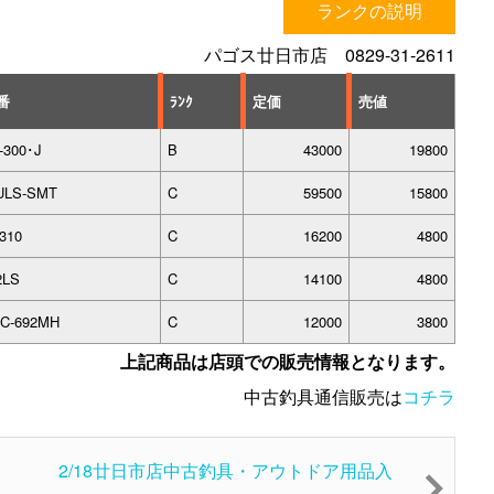
ランクの説明
パゴス廿日市店 0829-31-2611
番
ﾗﾝｸ
定価
売値
-300･J
B
43000
19800
ULS-SMT
C
59500
15800
-310
C
16200
4800
2LS
C
14100
4800
C-692MH
C
12000
3800
上記商品は店頭での販売情報となります。
中古釣具通信販売は
コチラ
2/18廿日市店中古釣具・アウトドア用品入