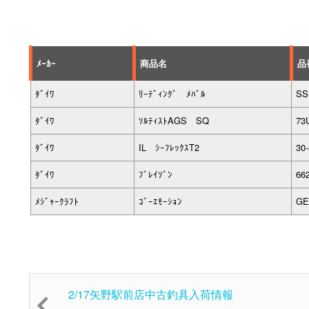
ﾒｰｶｰ
商品名
品
ﾀﾞｲﾜ
ﾘｰﾃﾞｨﾝｸﾞ ﾒﾊﾞﾙ
SS
ﾀﾞｲﾜ
ｿﾙﾃｨｽﾄAGS SQ
73
ﾀﾞｲﾜ
IL ｼｰﾌﾚｯｸｽT2
30
ﾀﾞｲﾜ
ﾌﾞﾚｲｿﾞﾝ
66
ﾒｼﾞｬｰｸﾗﾌﾄ
ｺﾞｰｴﾓｰｼｮﾝ
GE
2/17矢野駅前店中古釣具入荷情報