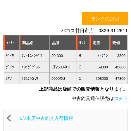
ランクの説明
パゴス廿日市店 0829-31-2611
ﾒｰｶｰ
商品名
品番
ﾗﾝｸ
定価
売値
ﾀﾞｲﾜ
ｼｮｰﾄｽｲﾝｸﾞT
20-300
B
ｵｰﾌﾟﾝ
3800
ﾀﾞｲﾜ
18ｲｸﾞｼﾞｽﾄ
LT2500-XH
C
69000
43800
ｼﾏﾉ
13ｽﾃﾗSW
5000XG
C
108200
47800
上記商品は店頭での販売情報となります。
中古釣具通信販売は
コチラ
3/7本店中古釣具入荷情報