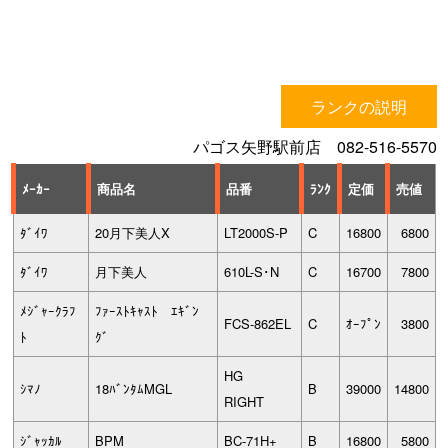
ランクの説明
パゴス矢野駅前店 082-516-5570
ﾒｰｶｰ
商品名
品番
ﾗﾝｸ
定価
売値
ﾀﾞｲﾜ
20月下美人X
LT2000S-P
C
16800
6800
ﾀﾞｲﾜ
月下美人
610L-S･N
C
16700
7800
ﾒｼﾞｬｰｸﾗﾌ
ﾌｧｰｽﾄｷｬｽﾄ ｴｷﾞﾝ
FCS-862EL
C
ｵｰﾌﾟﾝ
3800
ﾄ
ｸﾞ
HG
ｼﾏﾉ
18ﾊﾞﾝﾀﾑMGL
B
39000
14800
RIGHT
ｼﾞｬｯｶﾙ
BPM
BC-71H+
B
16800
5800