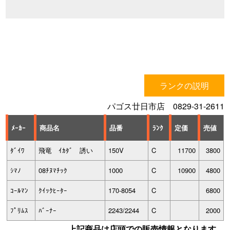
ランクの説明
パゴス廿日市店 0829-31-2611
ﾒｰｶｰ
商品名
品番
ﾗﾝｸ
定価
売値
ﾀﾞｲﾜ
飛竜 ｲｶﾀﾞ 誘い
150V
C
11700
3800
ｼﾏﾉ
08ﾁﾇﾏﾁｯｸ
1000
C
10900
4800
ｺｰﾙﾏﾝ
ｸｲｯｸﾋｰﾀｰ
170-8054
C
6800
ﾌﾟﾘﾑｽ
ﾊﾞｰﾅｰ
2243/2244
C
2000
上記商品は店頭での販売情報となります。