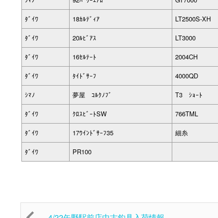
ﾀﾞｲﾜ
18ｶﾙﾃﾞｨｱ
LT2500S-XH
ﾀﾞｲﾜ
20ﾙﾋﾞｱｽ
LT3000
ﾀﾞｲﾜ
16ｾﾙﾃｰﾄ
2004CH
ﾀﾞｲﾜ
ﾀｲﾄﾞｻｰﾌ
4000QD
ｼﾏﾉ
夢屋 ｺﾙｸﾉﾌﾞ
T3 ｼｮｰﾄ
ﾀﾞｲﾜ
ｸﾛｽﾋﾞｰﾄSW
766TML
ﾀﾞｲﾜ
17ｳｲﾝﾄﾞｻｰﾌ35
細糸
ﾀﾞｲﾜ
PR100
4/22矢野駅前店中古釣具入荷情報