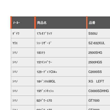
ﾒｰｶｰ
商品名
品番
ﾀﾞｲﾜ
17ﾚｵﾌﾞﾘｯﾂ
S500J
ﾔﾘｴ
ｼｪｰﾗｻﾞｰﾄﾞ
SZ-632XUL
ｼﾏﾉ
18ｽﾃﾗ
2500SHG
ｼﾏﾉ
15ﾂｲﾝﾊﾟﾜｰ
2500HGS
ｼﾏﾉ
12ｶｰﾃﾞｨﾌCI4+
C2000SS
ｼﾏﾉ
18ﾊﾞﾝﾀﾑMGL
XG LEFT
ｼﾏﾉ
19ｳﾞｧﾝｷｯｼｭ
C3000SDHHG
ｼﾏﾉ
92ﾊﾟﾜｰｴｱﾛ
GT7000
ｼﾏﾉ
92ﾊﾟﾜｰｴｱﾛ
GT7000