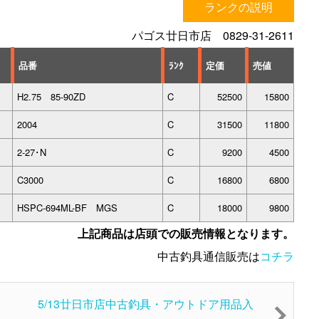
ランクの説明
パゴス廿日市店 0829-31-2611
品番
ﾗﾝｸ
定価
売値
H2.75 85-90ZD
C
52500
15800
2004
C
31500
11800
2-27･N
C
9200
4500
C3000
C
16800
6800
HSPC-694ML-BF MGS
C
18000
9800
上記商品は店頭での販売情報となります。
中古釣具通信販売は
コチラ
5/13廿日市店中古釣具・アウトドア用品入