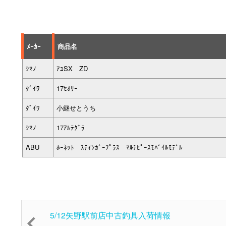
ﾒｰｶｰ
商品名
ｼﾏﾉ
ｱﾕSX ZD
ﾀﾞｲﾜ
17ｾｵﾘｰ
ﾀﾞｲﾜ
小継せとうち
ｼﾏﾉ
17ｱﾙﾃｸﾞﾗ
ABU
ﾎｰﾈｯﾄ ｽﾃｨﾝｶﾞｰﾌﾟﾗｽ ﾏﾙﾁﾋﾟｰｽﾓﾊﾞｲﾙﾓﾃﾞﾙ
5/12矢野駅前店中古釣具入荷情報