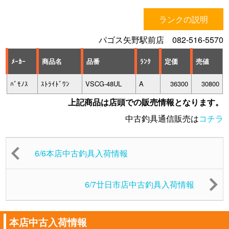
ランクの説明
パゴス矢野駅前店 082-516-5570
ﾒｰｶｰ
商品名
品番
ﾗﾝｸ
定価
売値
ﾊﾞﾓﾉｽ
ｽﾄﾗｲﾄﾞﾜﾝ
VSCG-48UL
A
36300
30800
上記商品は店頭での販売情報となります。
中古釣具通信販売は
コチラ
6/6本店中古釣具入荷情報
6/7廿日市店中古釣具入荷情報
本店中古入荷情報