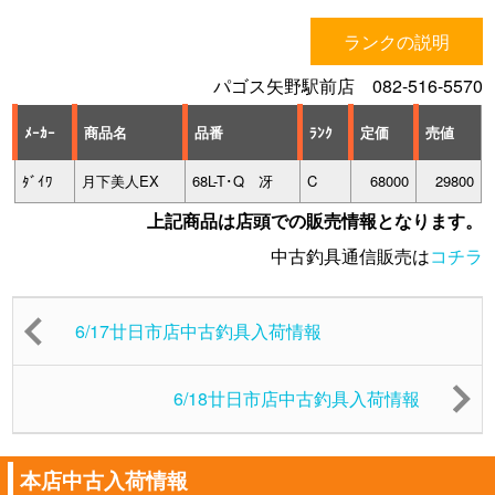
ランクの説明
パゴス矢野駅前店 082-516-5570
ﾒｰｶｰ
商品名
品番
ﾗﾝｸ
定価
売値
ﾀﾞｲﾜ
月下美人EX
68L-T･Q 冴
C
68000
29800
上記商品は店頭での販売情報となります。
中古釣具通信販売は
コチラ
6/17廿日市店中古釣具入荷情報
6/18廿日市店中古釣具入荷情報
本店中古入荷情報