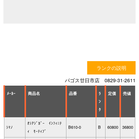
ランクの説明
パゴス廿日市店 0829-31-2611
ﾒｰｶｰ
商品名
品番
ﾗ
定価
売値
ﾝ
ｸ
ｵｼｱｼﾞｶﾞｰ ｲﾝﾌｨﾆﾃ
ｼﾏﾉ
B610-0
B
60800
36800
ｨ ﾓｰﾃｨﾌﾞ