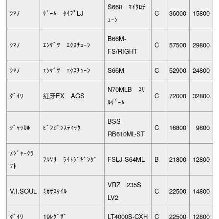
S660 ﾏｲｸﾛﾁ
ｼﾏﾉ
ｹﾞｰﾑ ﾀｲﾌﾟLJ
C
36000
15800
ｭｰﾝ
B66M-
ｼﾏﾉ
ｴﾝｹﾞﾂ ｴｸｽﾁｭｰﾝ
C
57500
29800
FS/RIGHT
ｼﾏﾉ
ｴﾝｹﾞﾂ ｴｸｽﾁｭｰﾝ
S66M
C
52900
24800
N70MLB ｽﾘ
ﾀﾞｲﾜ
紅牙EX AGS
C
72000
32800
ﾙｹﾞｰﾑ
BSS-
ｼﾞｬｯｶﾙ
ﾋﾞﾝﾋﾞﾝｽﾃｨｯｸ
C
16800
9800
RB610ML-ST
ﾒｼﾞｬｰｸﾗ
ﾌﾙｿﾘ ﾗｲﾄｼﾞｷﾞﾝｸﾞ
FSLJ-S64ML
B
21800
12800
ﾌﾄ
VRZ 235S
V.I.SOUL
ﾐｶｻｽﾀｲﾙ
C
22500
14800
LV2
ﾀﾞｲﾜ
19ﾚｸﾞｻﾞ
LT4000S-CXH
C
22500
12800