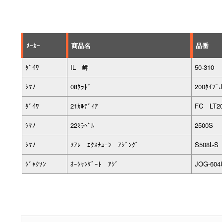
ﾒｰｶｰ
商品名
品番
ﾀﾞｲﾜ
IL 岬
50-310
ｼﾏﾉ
08ｸﾗﾄﾞ
200ﾀｲﾌﾟ
ﾀﾞｲﾜ
21ｶﾙﾃﾞｨｱ
FC LT2
ｼﾏﾉ
22ﾐﾗﾍﾞﾙ
2500S
ｼﾏﾉ
ｿｱﾚ ｴｸｽﾁｭｰﾝ ｱｼﾞﾝｸﾞ
S508L-S
ｼﾞｬｸｿﾝ
ｵｰｼｬﾝｹﾞｰﾄ ｱｼﾞ
JOG-60