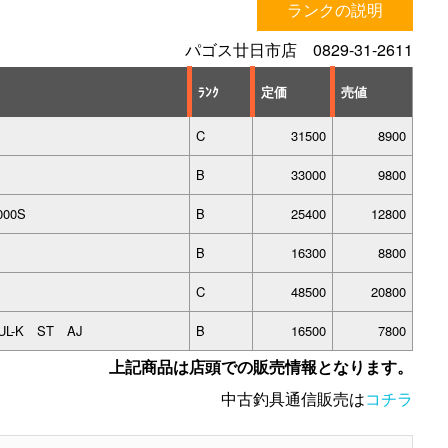
ランクの説明
パゴス廿日市店 0829-31-2611
ﾗﾝｸ
定価
売値
C
31500
8900
J
B
33000
9800
000S
B
25400
12800
B
16300
8800
C
48500
20800
4UL-K ST AJ
B
16500
7800
上記商品は店頭での販売情報となります。
中古釣具通信販売は
コチラ