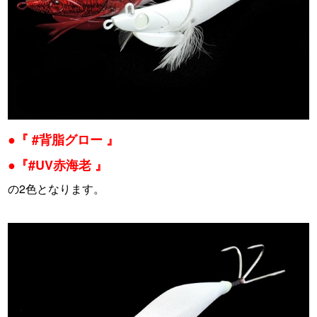
●『
#背脂グロー
』
●『
#UV赤海老
』
の2色となります。
・