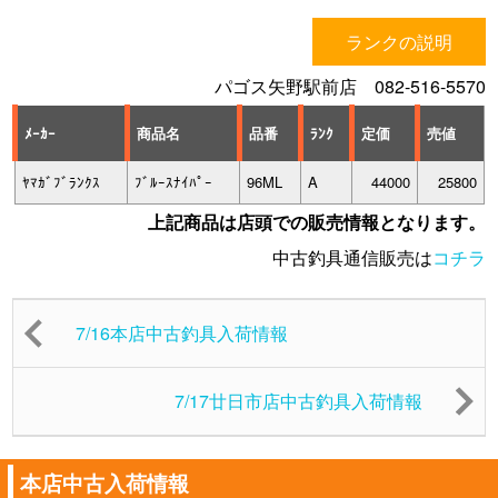
ランクの説明
パゴス矢野駅前店 082-516-5570
ﾒｰｶｰ
商品名
品番
ﾗﾝｸ
定価
売値
ﾔﾏｶﾞﾌﾞﾗﾝｸｽ
ﾌﾞﾙｰｽﾅｲﾊﾟｰ
96ML
A
44000
25800
上記商品は店頭での販売情報となります。
中古釣具通信販売は
コチラ
7/16本店中古釣具入荷情報
7/17廿日市店中古釣具入荷情報
本店中古入荷情報