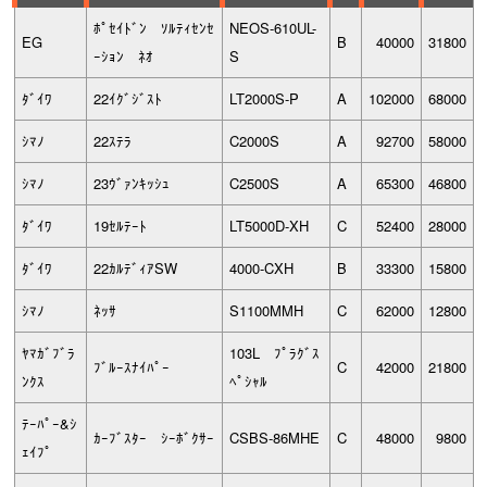
ﾎﾟｾｲﾄﾞﾝ ｿﾙﾃｨｾﾝｾ
NEOS-610UL-
EG
B
40000
31800
ｰｼｮﾝ ﾈｵ
S
ﾀﾞｲﾜ
22ｲｸﾞｼﾞｽﾄ
LT2000S-P
A
102000
68000
ｼﾏﾉ
22ｽﾃﾗ
C2000S
A
92700
58000
ｼﾏﾉ
23ｳﾞｧﾝｷｯｼｭ
C2500S
A
65300
46800
ﾀﾞｲﾜ
19ｾﾙﾃｰﾄ
LT5000D-XH
C
52400
28000
ﾀﾞｲﾜ
22ｶﾙﾃﾞｨｱSW
4000-CXH
B
33300
15800
ｼﾏﾉ
ﾈｯｻ
S1100MMH
C
62000
12800
ﾔﾏｶﾞﾌﾞﾗ
103L ﾌﾟﾗｸﾞｽ
ﾌﾞﾙｰｽﾅｲﾊﾟｰ
C
42000
21800
ﾝｸｽ
ﾍﾟｼｬﾙ
ﾃｰﾊﾟｰ&ｼ
ｶｰﾌﾞｽﾀｰ ｼｰﾎﾞｸｻｰ
CSBS-86MHE
C
48000
9800
ｪｲﾌﾟ