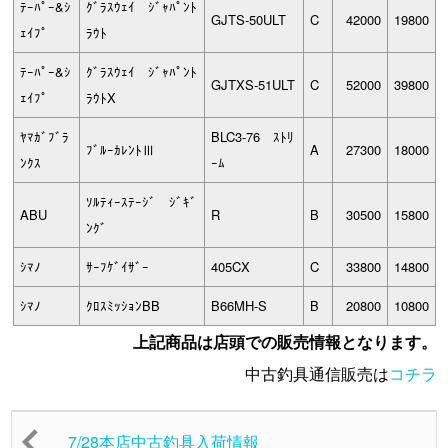
ﾃｰﾊﾟｰ&ｼ
ｸﾞﾗｽｳｪｲ ｼﾞｬﾊﾟﾝﾄ
GJTS-50ULT
C
42000
19800
ｪｲﾌﾟ
ﾗｳﾄ
ﾃｰﾊﾟｰ&ｼ
ｸﾞﾗｽｳｪｲ ｼﾞｬﾊﾟﾝﾄ
GJTXS-51ULT
C
52000
39800
ｪｲﾌﾟ
ﾗｳﾄX
ﾔﾏｶﾞﾌﾞﾗ
BLC3-76 ｽﾄﾘ
ﾌﾞﾙｰｶﾚﾝﾄⅢ
A
27300
18000
ﾝｸｽ
ｰﾑ
ｿﾙﾃｨｰｽﾃｰｼﾞ ｼﾞｷﾞ
ABU
R
B
30500
15800
ﾝｸﾞ
ｼﾏﾉ
ｻｰﾌｹﾞｲｻﾞｰ
405CX
C
33800
14800
ｼﾏﾉ
ｸﾛｽﾐｯｼｮﾝBB
B66MH-S
B
20800
10800
上記商品は店頭での販売情報となります。
中古釣具通信販売は
コチラ
7/28本店中古釣具入荷情報