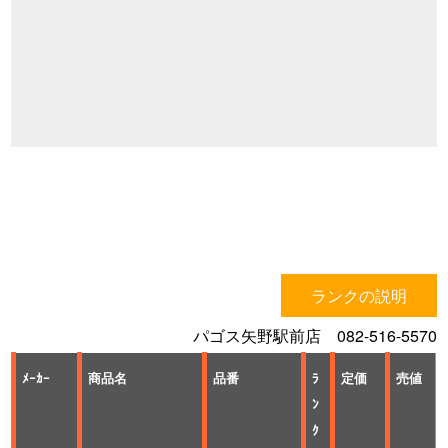
ランクの説明
パゴス矢野駅前店 082-516-5570
ﾒｰｶｰ
商品名
品番
ﾗ
定価
売値
ﾝ
ｸ