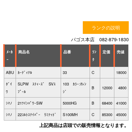
ランクの説明
パゴス本店 082-879-1830
ﾒｰｶ
商品名
品番
ﾗﾝ
定価
売値
ｰ
ｸ
ABU
ｶｰﾃﾞｨﾅﾙ
33
C
18000
ﾀﾞｲ
SLPW ｽﾃｨｰｽﾞ SVｽ
103 ｶﾗｰ:ｵﾚﾝ
B
12000
4800
ﾜ
ﾌﾟｰﾙ
ｼﾞ
ｼﾏﾉ
21ﾂｲﾝﾊﾟﾜｰSW
5000HG
B
68400
41000
ｼﾏﾉ
22ｺﾙﾄｽﾅｲﾊﾟｰ ﾘﾐﾃｯﾄﾞ
S100MH
C
85300
45000
上記商品は店頭での販売情報となります。