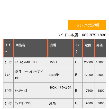
ランクの説明
パゴス本店 082-879-1830
ﾒｰｶ
商品名
品番
ﾗﾝ
定価
売値
ｰ
ｸ
ﾀﾞｲﾜ
ｽﾊﾟﾙﾀﾝMX IC
150H
C
25000
15800
炎月 一つﾃﾝﾔﾏﾀﾞｲ
ｼﾏﾉ
240MH
B
17000
8500
BB
800X ｶﾗｰ:ﾎﾜｲ
ﾀﾞｲﾜ
ｸｰﾙﾗｲﾝS
B
7600
3800
ﾄ
ﾀﾞｲﾜ
ﾌｧｲﾝｻｰﾌ35
細糸
B
9500
3800