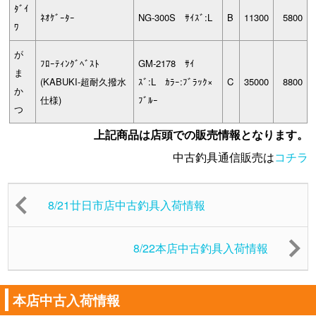
ﾀﾞｲ
ﾈｵｹﾞｰﾀｰ
NG-300S ｻｲｽﾞ:L
B
11300
5800
ﾜ
が
ﾌﾛｰﾃｨﾝｸﾞﾍﾞｽﾄ
GM-2178 ｻｲ
ま
(KABUKI-超耐久撥水
ｽﾞ:L ｶﾗｰ:ﾌﾞﾗｯｸ×
C
35000
8800
か
仕様)
ﾌﾞﾙｰ
つ
上記商品は店頭での販売情報となります。
中古釣具通信販売は
コチラ
8/21廿日市店中古釣具入荷情報
8/22本店中古釣具入荷情報
本店中古入荷情報