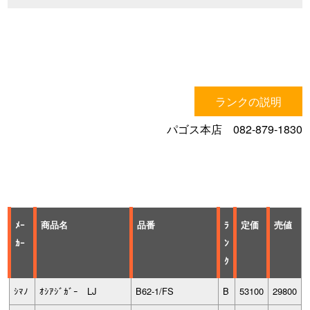
ランクの説明
パゴス本店 082-879-1830
ﾒｰ
商品名
品番
ﾗ
定価
売値
ｶｰ
ﾝ
ｸ
ｼﾏﾉ
ｵｼｱｼﾞｶﾞｰ LJ
B62-1/FS
B
53100
29800