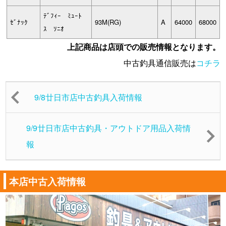
ﾃﾞﾌｨｰ ﾐｭｰﾄ
ｾﾞﾅｯｸ
93M(RG)
A
64000
68000
ｽ ｿﾆｵ
上記商品は店頭での販売情報となります。
中古釣具通信販売は
コチラ
9/8廿日市店中古釣具入荷情報
9/9廿日市店中古釣具・アウトドア用品入荷情
報
本店中古入荷情報