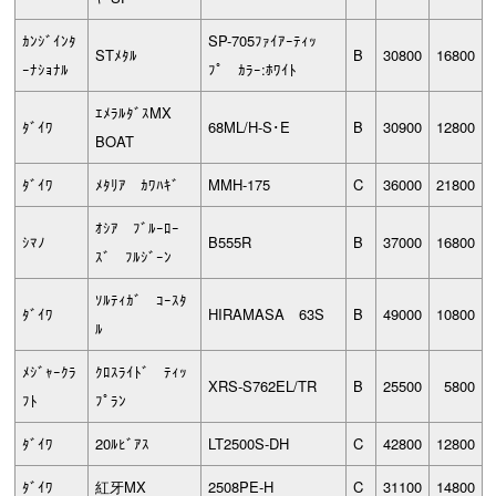
ｶﾝｼﾞｲﾝﾀ
SP-705ﾌｧｲｱｰﾃｨｯ
STﾒﾀﾙ
B
30800
16800
ｰﾅｼｮﾅﾙ
ﾌﾟ ｶﾗｰ:ﾎﾜｲﾄ
ｴﾒﾗﾙﾀﾞｽMX
ﾀﾞｲﾜ
68ML/H-S･E
B
30900
12800
BOAT
ﾀﾞｲﾜ
ﾒﾀﾘｱ ｶﾜﾊｷﾞ
MMH-175
C
36000
21800
ｵｼｱ ﾌﾞﾙｰﾛｰ
ｼﾏﾉ
B555R
B
37000
16800
ｽﾞ ﾌﾙｼﾞｰﾝ
ｿﾙﾃｨｶﾞ ｺｰｽﾀ
ﾀﾞｲﾜ
HIRAMASA 63S
B
49000
10800
ﾙ
ﾒｼﾞｬｰｸﾗ
ｸﾛｽﾗｲﾄﾞ ﾃｨｯ
XRS-S762EL/TR
B
25500
5800
ﾌﾄ
ﾌﾟﾗﾝ
ﾀﾞｲﾜ
20ﾙﾋﾞｱｽ
LT2500S-DH
C
42800
12800
ﾀﾞｲﾜ
紅牙MX
2508PE-H
C
31100
14800