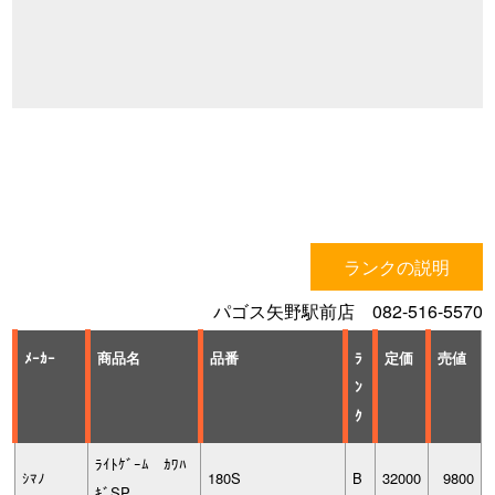
ランクの説明
パゴス矢野駅前店 082-516-5570
ﾒｰｶｰ
商品名
品番
ﾗ
定価
売値
ﾝ
ｸ
ﾗｲﾄｹﾞｰﾑ ｶﾜﾊ
ｼﾏﾉ
180S
B
32000
9800
ｷﾞSP