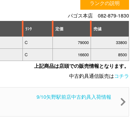
ランクの説明
パゴス本店 082-879-1830
ﾗﾝｸ
定価
売値
C
79000
33800
C
16600
8500
上記商品は店頭での販売情報となります。
中古釣具通信販売は
コチラ
9/10矢野駅前店中古釣具入荷情報