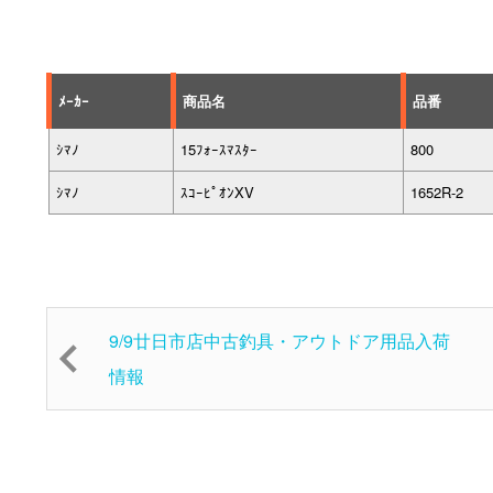
ﾒｰｶｰ
商品名
品番
ｼﾏﾉ
15ﾌｫｰｽﾏｽﾀｰ
800
ｼﾏﾉ
ｽｺｰﾋﾟｵﾝXV
1652R-2
9/9廿日市店中古釣具・アウトドア用品入荷
情報