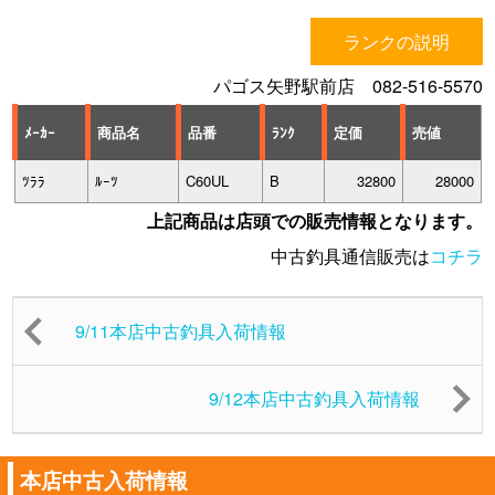
ランクの説明
パゴス矢野駅前店 082-516-5570
ﾒｰｶｰ
商品名
品番
ﾗﾝｸ
定価
売値
ﾂﾗﾗ
ﾙｰﾂ
C60UL
B
32800
28000
上記商品は店頭での販売情報となります。
中古釣具通信販売は
コチラ
9/11本店中古釣具入荷情報
9/12本店中古釣具入荷情報
本店中古入荷情報