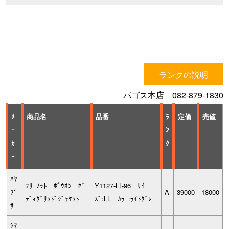
ランクの説明
パゴス本店 082-879-1830
ﾒ
商品名
品番
ﾗ
定価
売値
ｰ
ﾝ
ｶ
ｸ
ｰ
ﾊﾔ
ﾌﾘｰﾉｯﾄ ﾎﾞｳｵﾝ ﾎﾞ
Y1127-LL-96 ｻｲ
ﾌﾞ
A
39000
18000
ﾃﾞｨｸﾞﾘｯﾄﾞｼﾞｬｹｯﾄ
ｽﾞ:LL ｶﾗｰ:ﾗｲﾄｸﾞﾚｰ
ｻ
ｼﾏ