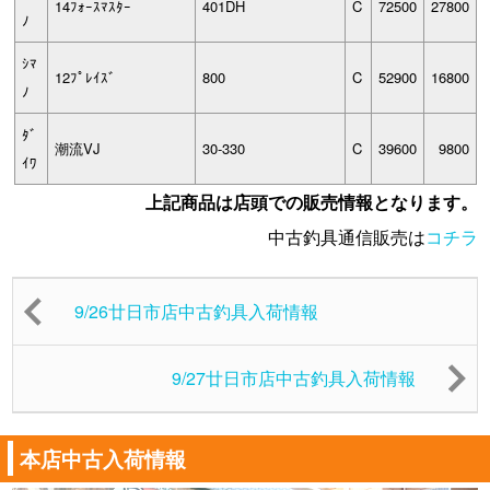
14ﾌｫｰｽﾏｽﾀｰ
401DH
C
72500
27800
ﾉ
ｼﾏ
12ﾌﾟﾚｲｽﾞ
800
C
52900
16800
ﾉ
ﾀﾞ
潮流VJ
30-330
C
39600
9800
ｲﾜ
上記商品は店頭での販売情報となります。
中古釣具通信販売は
コチラ
9/26廿日市店中古釣具入荷情報
9/27廿日市店中古釣具入荷情報
本店中古入荷情報