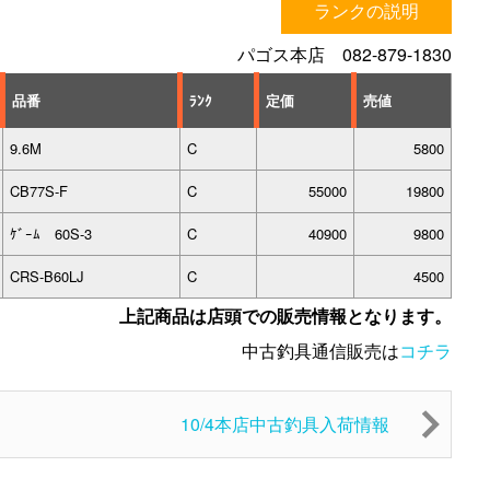
ランクの説明
パゴス本店 082-879-1830
品番
ﾗﾝｸ
定価
売値
9.6M
C
5800
CB77S-F
C
55000
19800
ｹﾞｰﾑ 60S-3
C
40900
9800
CRS-B60LJ
C
4500
上記商品は店頭での販売情報となります。
中古釣具通信販売は
コチラ
10/4本店中古釣具入荷情報