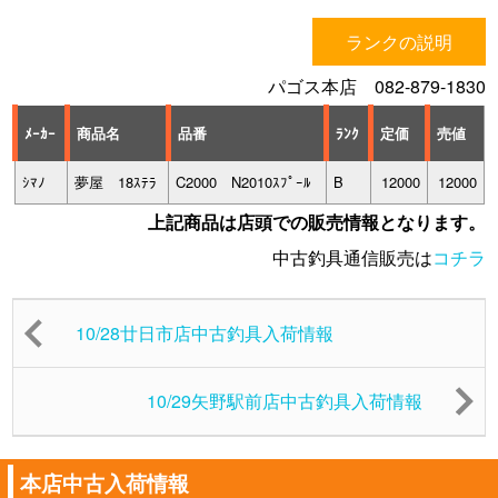
ランクの説明
パゴス本店 082-879-1830
ﾒｰｶｰ
商品名
品番
ﾗﾝｸ
定価
売値
ｼﾏﾉ
夢屋 18ｽﾃﾗ
C2000 N2010ｽﾌﾟｰﾙ
B
12000
12000
上記商品は店頭での販売情報となります。
中古釣具通信販売は
コチラ
10/28廿日市店中古釣具入荷情報
10/29矢野駅前店中古釣具入荷情報
本店中古入荷情報