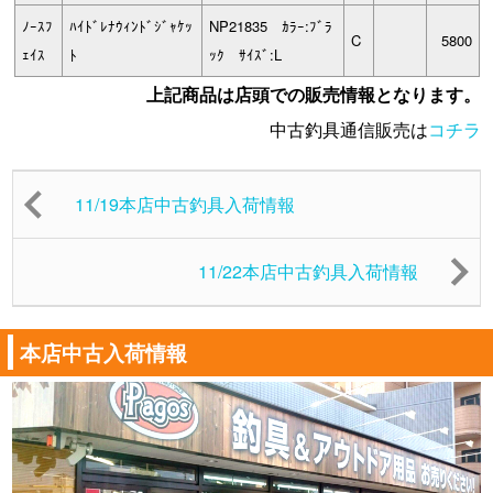
ﾉｰｽﾌ
ﾊｲﾄﾞﾚﾅｳｨﾝﾄﾞｼﾞｬｹｯ
NP21835 ｶﾗｰ:ﾌﾞﾗ
C
5800
ｪｲｽ
ﾄ
ｯｸ ｻｲｽﾞ:L
上記商品は店頭での販売情報となります。
中古釣具通信販売は
コチラ
11/19本店中古釣具入荷情報
11/22本店中古釣具入荷情報
本店中古入荷情報