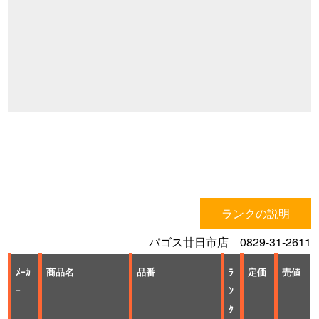
ランクの説明
パゴス廿日市店 0829-31-2611
ﾒｰｶ
商品名
品番
ﾗ
定価
売値
ｰ
ﾝ
ｸ