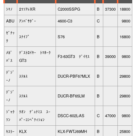
ｼﾏﾉ
21ｿｱﾚXR
C2000SSPG
B
37300
18800
ABU
ｱﾝﾊﾞｻﾀﾞｰ
4600-C3
C
9800
ｾﾞﾅｯ
ｽﾅｲﾌﾟ
S76
B
16800
ｸ
ﾒｶﾞ
ﾃﾞｽﾄﾛｲﾔｰ ﾄﾏﾎｰｸ
F3-63GT3 ﾃﾞｲﾓｽ
B
39000
9800
ﾊﾞｽ
GT3
ﾃﾞｼﾞ
ｽﾃﾙｽ
DUCR-PBF67MLX
B
29800
ｰﾉ
ﾃﾞｼﾞ
ｽﾃﾙｽ
DUCR-BF65LM
B
29800
ｰﾉ
ｼﾞｬｸ
ｸｵﾝ ﾃﾞｭﾅﾐｽ ｽｰ
DSCC-602L-AS
C
47000
9800
ｿﾝ
ﾊﾟｰｺﾝﾍﾟﾃｨｼｮﾝ
ｷｽﾗｰ
KLX
KLX-FWTJ69MH
B
25800