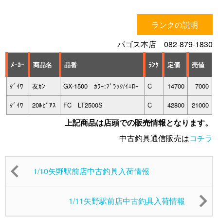
ランクの説明
パゴス本店 082-879-1830
ﾒｰｶｰ
商品名
品番
ﾗﾝｸ
定価
売値
ﾀﾞｲﾜ
友ｶﾝ
GX-1500 ｶﾗｰ:ﾌﾞﾗｯｸ/ｲｴﾛｰ
C
14700
7000
ﾀﾞｲﾜ
20ﾙﾋﾞｱｽ
FC LT2500S
C
42800
21000
上記商品は店頭での販売情報となります。
中古釣具通信販売は
コチラ
1/10矢野駅前店中古釣具入荷情報
1/11矢野駅前店中古釣具入荷情報