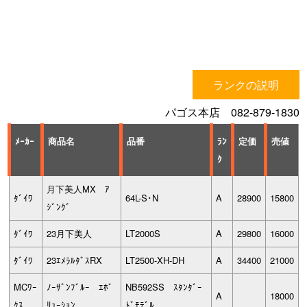
ランクの説明
パゴス本店 082-879-1830
ﾒｰｶｰ
商品名
品番
ﾗﾝ
定価
売値
ｸ
月下美人MX ｱ
ﾀﾞｲﾜ
64L-S･N
A
28900
15800
ｼﾞﾝｸﾞ
ﾀﾞｲﾜ
23月下美人
LT2000S
A
29800
16000
ﾀﾞｲﾜ
23ｴﾒﾗﾙﾀﾞｽRX
LT2500-XH-DH
A
34400
21000
MCﾜｰ
ﾉｰｻﾞﾝﾌﾞﾙｰ ｴﾎﾞ
NB592SS ｽﾀﾝﾀﾞｰ
A
18000
ｸｽ
ﾘｭｰｼｮﾝ
ﾄﾞﾓﾃﾞﾙ