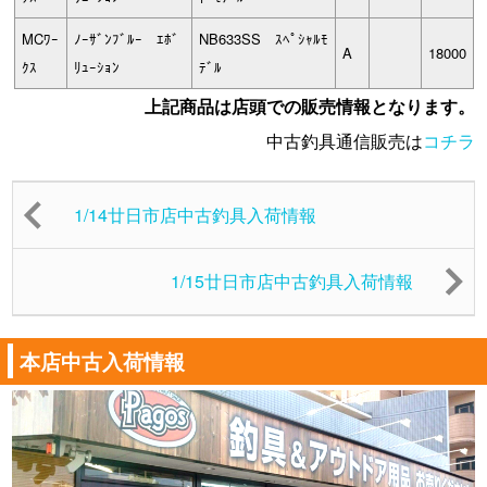
MCﾜｰ
ﾉｰｻﾞﾝﾌﾞﾙｰ ｴﾎﾞ
NB633SS ｽﾍﾟｼｬﾙﾓ
A
18000
ｸｽ
ﾘｭｰｼｮﾝ
ﾃﾞﾙ
上記商品は店頭での販売情報となります。
中古釣具通信販売は
コチラ
1/14廿日市店中古釣具入荷情報
1/15廿日市店中古釣具入荷情報
本店中古入荷情報