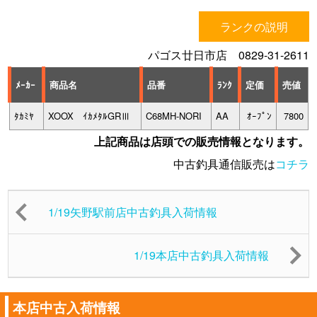
ランクの説明
パゴス廿日市店 0829-31-2611
ﾒｰｶｰ
商品名
品番
ﾗﾝｸ
定価
売値
ﾀｶﾐﾔ
XOOX ｲｶﾒﾀﾙGRⅢ
C68MH-NORI
AA
ｵｰﾌﾟﾝ
7800
上記商品は店頭での販売情報となります。
中古釣具通信販売は
コチラ
1/19矢野駅前店中古釣具入荷情報
1/19本店中古釣具入荷情報
本店中古入荷情報