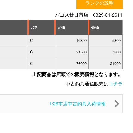
ランクの説明
パゴス廿日市店 0829-31-2611
ﾗﾝｸ
定価
売値
C
16300
5800
C
21500
7800
C
76000
31000
上記商品は店頭での販売情報となります。
中古釣具通信販売は
コチラ
1/26本店中古釣具入荷情報