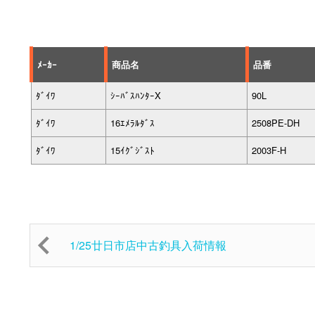
ﾒｰｶｰ
商品名
品番
ﾀﾞｲﾜ
ｼｰﾊﾞｽﾊﾝﾀｰX
90L
ﾀﾞｲﾜ
16ｴﾒﾗﾙﾀﾞｽ
2508PE-DH
ﾀﾞｲﾜ
15ｲｸﾞｼﾞｽﾄ
2003F-H
1/25廿日市店中古釣具入荷情報