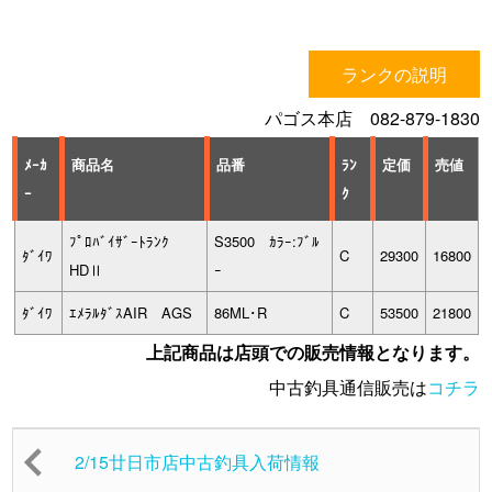
ランクの説明
パゴス本店 082-879-1830
ﾒｰｶ
商品名
品番
ﾗﾝ
定価
売値
ｰ
ｸ
ﾌﾟﾛﾊﾞｲｻﾞｰﾄﾗﾝｸ
S3500 ｶﾗｰ:ﾌﾞﾙ
ﾀﾞｲﾜ
C
29300
16800
HDⅡ
ｰ
ﾀﾞｲﾜ
ｴﾒﾗﾙﾀﾞｽAIR AGS
86ML･R
C
53500
21800
上記商品は店頭での販売情報となります。
中古釣具通信販売は
コチラ
2/15廿日市店中古釣具入荷情報