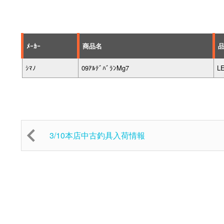
ﾒｰｶｰ
商品名
ｼﾏﾉ
09ｱﾙﾃﾞﾊﾞﾗﾝMg7
L
3/10本店中古釣具入荷情報