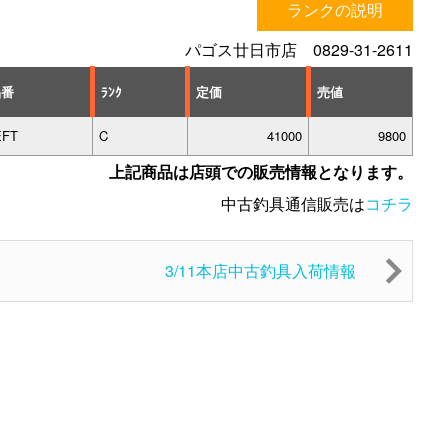
ランクの説明
パゴス廿日市店 0829-31-2611
品番
ﾗﾝｸ
定価
売値
EFT
C
41000
9800
上記商品は店頭での販売情報となります。
中古釣具通信販売は
コチラ
3/11本店中古釣具入荷情報