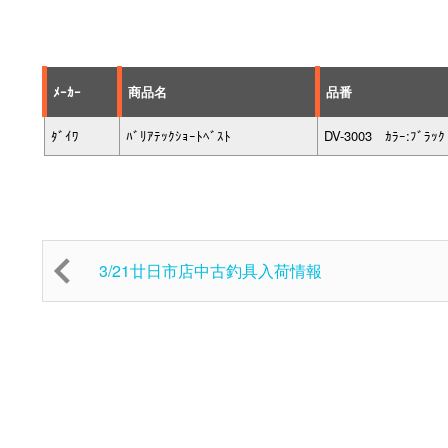
ﾒｰｶｰ
商品名
品番
ﾀﾞｲﾜ
ﾊﾞﾘｱﾃｯｸｼｮｰﾄﾍﾞｽﾄ
DV-3003 ｶﾗｰ:ﾌﾞﾗｯｸ
3/21廿日市店中古釣具入荷情報