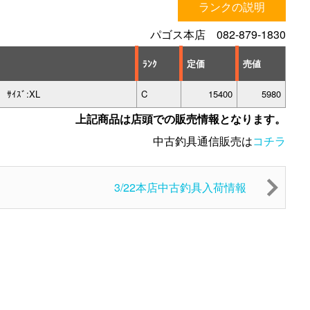
ランクの説明
パゴス本店 082-879-1830
ﾗﾝｸ
定価
売値
 ｻｲｽﾞ:XL
C
15400
5980
上記商品は店頭での販売情報となります。
中古釣具通信販売は
コチラ
3/22本店中古釣具入荷情報