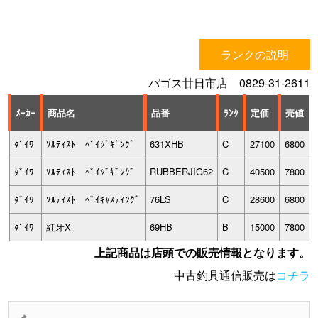
ランクの説明
パゴス廿日市店 0829-31-2611
ﾒｰｶｰ
商品名
品番
ﾗﾝｸ
定価
売値
ﾀﾞｲﾜ
ｿﾙﾃｨｽﾄ ﾍﾞｲｼﾞｷﾞﾝｸﾞ
631XHB
C
27100
6800
ﾀﾞｲﾜ
ｿﾙﾃｨｽﾄ ﾍﾞｲｼﾞｷﾞﾝｸﾞ
RUBBERJIG62
C
40500
7800
ﾀﾞｲﾜ
ｿﾙﾃｨｽﾄ ﾍﾞｲｷｬｽﾃｨﾝｸﾞ
76LS
C
28600
6800
ﾀﾞｲﾜ
紅牙X
69HB
B
15000
7800
上記商品は店頭での販売情報となります。
中古釣具通信販売は
コチラ