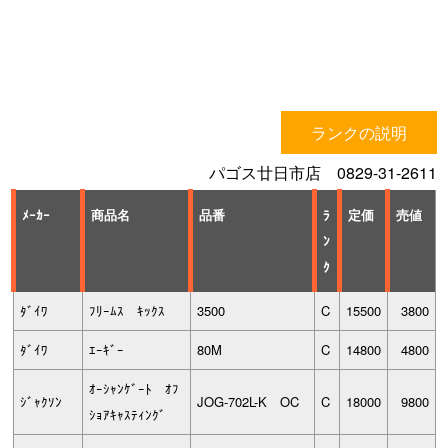
ランクの説明
パゴス廿日市店 0829-31-2611
ﾒｰｶｰ
商品名
品番
ﾗ
定価
売値
ﾝ
ｸ
ﾀﾞｲﾜ
ﾌﾘｰﾑｽ ｷｯｸｽ
3500
C
15500
3800
ﾀﾞｲﾜ
ｴｰｷﾞｰ
80M
C
14800
4800
ｵｰｼｬﾝｹﾞｰﾄ ｵﾌ
ｼﾞｬｸｿﾝ
JOG-702L-K OC
C
18000
9800
ｼｮｱｷｬｽﾃｨﾝｸﾞ