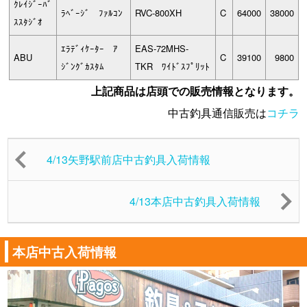
ｸﾚｲｼﾞｰﾊﾞ
ﾗﾍﾞｰｼﾞ ﾌｧﾙｺﾝ
RVC-800XH
C
64000
38000
ｽｽﾀｼﾞｵ
ｴﾗﾃﾞｨｹｰﾀｰ ｱ
EAS-72MHS-
ABU
C
39100
9800
ｼﾞﾝｸﾞｶｽﾀﾑ
TKR ﾜｲﾄﾞｽﾌﾟﾘｯﾄ
上記商品は店頭での販売情報となります。
中古釣具通信販売は
コチラ
4/13矢野駅前店中古釣具入荷情報
4/13本店中古釣具入荷情報
本店中古入荷情報