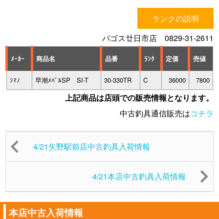
ランクの説明
パゴス廿日市店 0829-31-2611
ﾒｰｶｰ
商品名
品番
ﾗﾝｸ
定価
売値
ｼﾏﾉ
早潮ﾒﾊﾞﾙSP SI-T
30-330TR
C
36000
7800
上記商品は店頭での販売情報となります。
中古釣具通信販売は
コチラ
4/21矢野駅前店中古釣具入荷情報
4/21本店中古釣具入荷情報
本店中古入荷情報