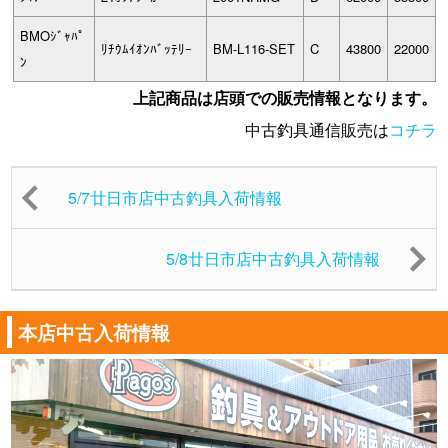
BMOｼﾞｬﾊﾟ
ﾘﾁｳﾑｲｵﾝﾊﾞｯﾃﾘｰ
BM-L116-SET
C
43800
22000
ﾝ
上記商品は店頭での販売情報となります。
中古釣具通信販売は
コチラ
5/7廿日市店中古釣具入荷情報
5/8廿日市店中古釣具入荷情報
本店中古入荷情報