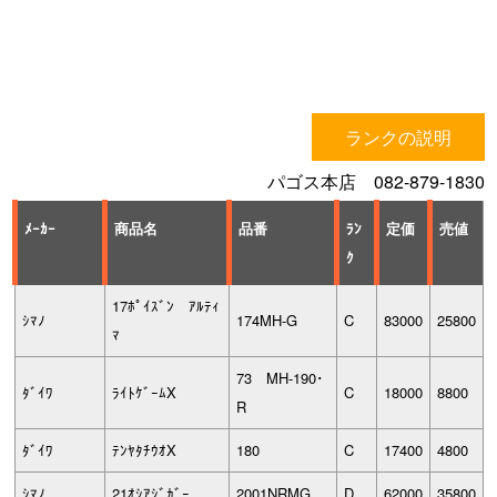
ランクの説明
パゴス本店 082-879-1830
ﾒｰｶｰ
商品名
品番
ﾗﾝ
定価
売値
ｸ
17ﾎﾟｲｽﾞﾝ ｱﾙﾃｨ
ｼﾏﾉ
174MH-G
C
83000
25800
ﾏ
73 MH-190･
ﾀﾞｲﾜ
ﾗｲﾄｹﾞｰﾑX
C
18000
8800
R
ﾀﾞｲﾜ
ﾃﾝﾔﾀﾁｳｵX
180
C
17400
4800
ｼﾏﾉ
21ｵｼｱｼﾞｶﾞｰ
2001NRMG
D
62000
35800