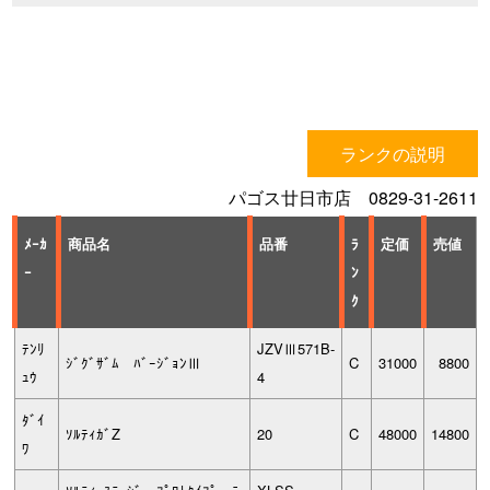
ランクの説明
パゴス廿日市店 0829-31-2611
ﾒｰｶ
商品名
品番
ﾗ
定価
売値
ｰ
ﾝ
ｸ
ﾃﾝﾘ
JZVⅢ571B-
ｼﾞｸﾞｻﾞﾑ ﾊﾞｰｼﾞｮﾝⅢ
C
31000
8800
ｭｳ
4
ﾀﾞｲ
ｿﾙﾃｨｶﾞZ
20
C
48000
14800
ﾜ