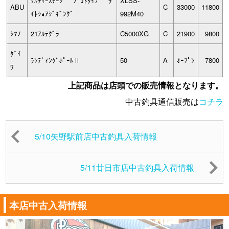
ｿﾙﾃｨｰｽﾃｰｼﾞ ﾌﾟﾛﾄﾀｲﾌﾟ ﾗ
XLSS-
ABU
C
33000
11800
ｲﾄｼｮｱｼﾞｷﾞﾝｸﾞ
992M40
ｼﾏﾉ
21ｱﾙﾃｸﾞﾗ
C5000XG
C
21900
9800
ﾀﾞｲ
ﾗﾝﾃﾞｨﾝｸﾞﾎﾟｰﾙⅡ
50
A
ｵｰﾌﾟﾝ
7800
ﾜ
上記商品は店頭での販売情報となります。
中古釣具通信販売は
コチラ
5/10矢野駅前店中古釣具入荷情報
5/11廿日市店中古釣具入荷情報
本店中古入荷情報