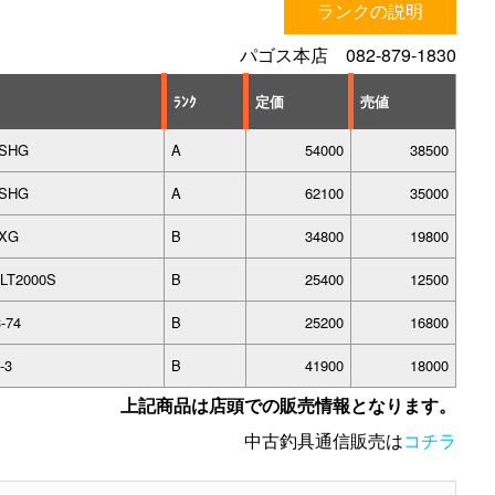
ランクの説明
パゴス本店 082-879-1830
ﾗﾝｸ
定価
売値
0SHG
A
54000
38500
0SHG
A
62100
35000
0XG
B
34800
19800
LT2000S
B
25400
12500
-74
B
25200
16800
-3
B
41900
18000
上記商品は店頭での販売情報となります。
中古釣具通信販売は
コチラ