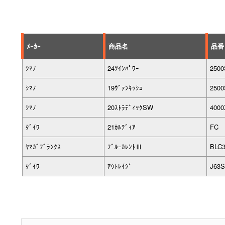
ﾒｰｶｰ
商品名
品番
ｼﾏﾉ
24ﾂｲﾝﾊﾟﾜｰ
250
ｼﾏﾉ
19ｳﾞｧﾝｷｯｼｭ
250
ｼﾏﾉ
20ｽﾄﾗﾃﾞｨｯｸSW
400
ﾀﾞｲﾜ
21ｶﾙﾃﾞｨｱ
FC 
ﾔﾏｶﾞﾌﾞﾗﾝｸｽ
ﾌﾞﾙｰｶﾚﾝﾄⅢ
BLC3
ﾀﾞｲﾜ
ｱｳﾄﾚｲｼﾞ
J63S