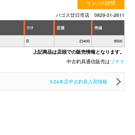
ランクの説明
パゴス廿日市店 0829-31-2611
ﾗﾝｸ
定価
売値
B
23400
9500
上記商品は店頭での販売情報となります。
中古釣具通信販売は
コチラ
5/24本店中古釣具入荷情報