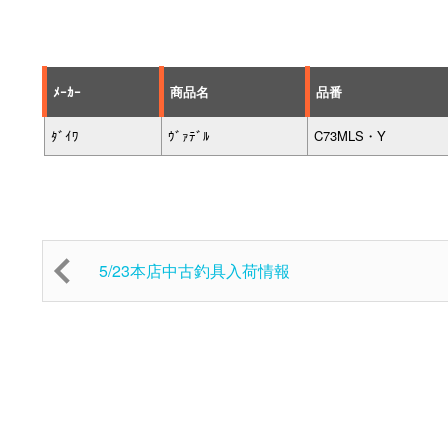
ﾒｰｶｰ
商品名
品番
ﾀﾞｲﾜ
ｳﾞｧﾃﾞﾙ
C73MLS・Y
5/23本店中古釣具入荷情報