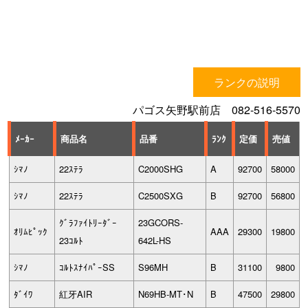
ランクの説明
パゴス矢野駅前店 082-516-5570
ﾒｰｶｰ
商品名
品番
ﾗﾝｸ
定価
売値
ｼﾏﾉ
22ｽﾃﾗ
C2000SHG
A
92700
58000
ｼﾏﾉ
22ｽﾃﾗ
C2500SXG
B
92700
56800
ｸﾞﾗﾌｧｲﾄﾘｰﾀﾞｰ
23GCORS-
ｵﾘﾑﾋﾟｯｸ
AAA
29300
19800
23ｺﾙﾄ
642L-HS
ｼﾏﾉ
ｺﾙﾄｽﾅｲﾊﾟｰSS
S96MH
B
31100
9800
ﾀﾞｲﾜ
紅牙AIR
N69HB-MT･N
B
47500
29800