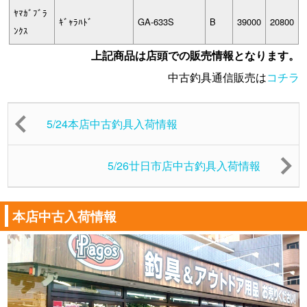
ﾔﾏｶﾞﾌﾞﾗ
ｷﾞｬﾗﾊﾄﾞ
GA-633S
B
39000
20800
ﾝｸｽ
上記商品は店頭での販売情報となります。
中古釣具通信販売は
コチラ
5/24本店中古釣具入荷情報
5/26廿日市店中古釣具入荷情報
本店中古入荷情報