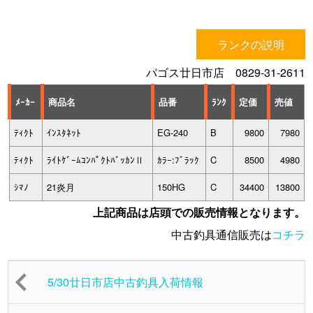
ランクの説明
パゴス廿日市店 0829-31-2611
ﾒｰｶｰ
商品名
品番
ﾗﾝｸ
定価
売値
ﾃｨｸﾄ
ｲﾝｽﾀﾈｯﾄ
EG-240
B
9800
7980
ﾃｨｸﾄ
ﾗｲﾄｹﾞｰﾑｺﾝﾊﾟｸﾄﾊﾞｯｶﾝⅡ
ｶﾗｰ:ﾌﾞﾗｯｸ
C
8500
4980
ｼﾏﾉ
21炎月
150HG
C
34400
13800
上記商品は店頭での販売情報となります。
中古釣具通信販売は
コチラ
5/30廿日市店中古釣具入荷情報