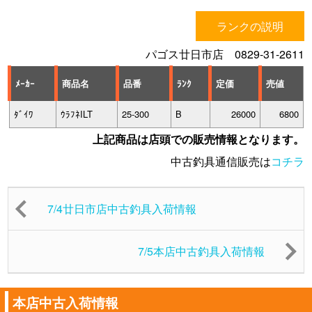
ランクの説明
パゴス廿日市店 0829-31-2611
ﾒｰｶｰ
商品名
品番
ﾗﾝｸ
定価
売値
ﾀﾞｲﾜ
ｳﾗﾌﾈILT
25-300
B
26000
6800
上記商品は店頭での販売情報となります。
中古釣具通信販売は
コチラ
7/4廿日市店中古釣具入荷情報
7/5本店中古釣具入荷情報
本店中古入荷情報