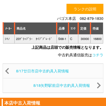
ランクの説明
パゴス本店 082-879-1830
ﾒｰｶｰ
商品名
品番
ﾗﾝｸ
定価
売値
ｼﾏﾉ
23ｸﾞﾗｯﾌﾟﾗｰ ﾀｲﾌﾟﾌﾞﾚｰﾄﾞ
S68-1
C
30000
16800
上記商品は店頭での販売情報となります。
中古釣具通信販売は
コチラ
8/17廿日市店中古釣具入荷情報
8/18矢野駅前店中古釣具入荷情報
本店中古入荷情報