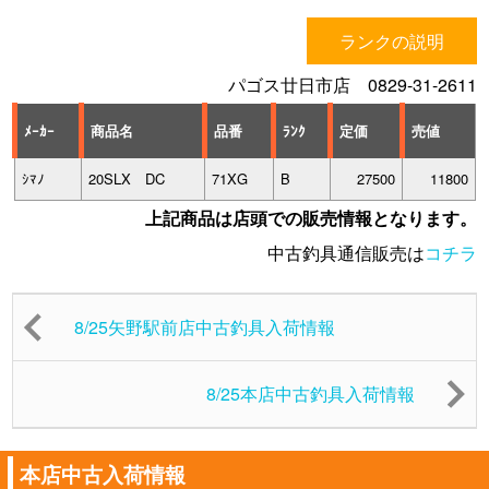
ランクの説明
パゴス廿日市店 0829-31-2611
ﾒｰｶｰ
商品名
品番
ﾗﾝｸ
定価
売値
ｼﾏﾉ
20SLX DC
71XG
B
27500
11800
上記商品は店頭での販売情報となります。
中古釣具通信販売は
コチラ
8/25矢野駅前店中古釣具入荷情報
8/25本店中古釣具入荷情報
本店中古入荷情報